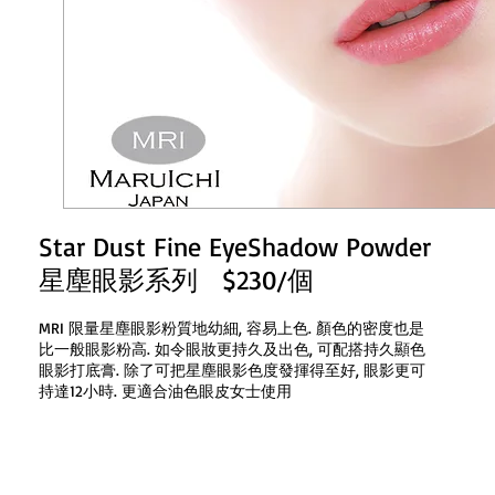
Star Dust Fine EyeShadow Powder
星塵眼影系列 $230/個
MRI 限量星塵眼影粉質地幼細, 容易上色. 顏色的密度也是
比一般眼影粉高. 如令眼妝更持久及出色, 可配搭持久顯色
眼影打底膏. 除了可把星塵眼影色度發揮得至好, 眼影更可
持達12小時. 更適合油色眼皮女士使用