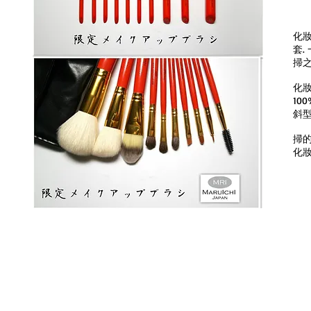
化妝
套.
掃之
化妝
10
斜型
掃的
化妝
螺旋刷
濕粉掃