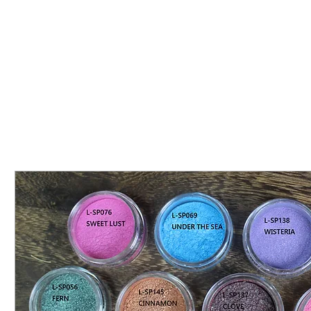
限量星塵眼影 深炭紫色
限量星塵眼影 超濃密黑
限
限
限
限
量
量
量
星
星
星
塵
塵
塵
眼
眼
眼
影
影
影
深
超
玫
炭
濃
麗
紫
密
紫
色
黑
色